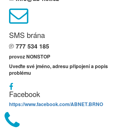
SMS brána
777 534 185
provoz NONSTOP
Uveďte své jméno, adresu připojení a popis
problému
Facebook
https://www.facebook.com/ABNET.BRNO