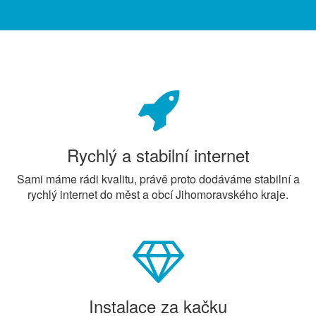
Rychlý a stabilní internet
Sami máme rádi kvalitu, právě proto dodáváme stabilní a
rychlý internet do měst a obcí Jihomoravského kraje.
Instalace za kačku