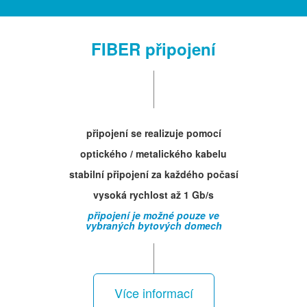
FIBER připojení
připojení se realizuje pomocí
optického / metalického kabelu
stabilní připojení za každého počasí
vysoká rychlost až 1 Gb/s
připojení je možné pouze ve
vybraných bytových domech
Více informací