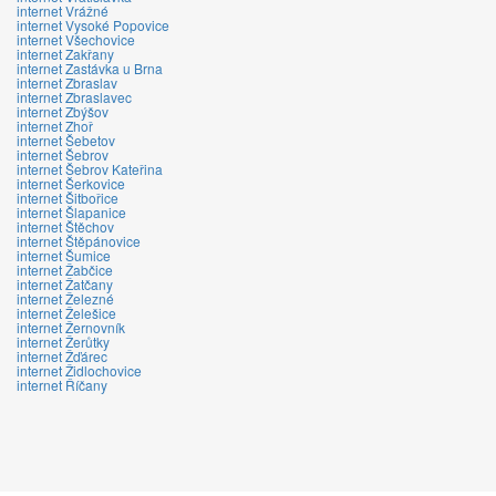
internet Vrážné
internet Vysoké Popovice
internet Všechovice
internet Zakřany
internet Zastávka u Brna
internet Zbraslav
internet Zbraslavec
internet Zbýšov
internet Zhoř
internet Šebetov
internet Šebrov
internet Šebrov Kateřina
internet Šerkovice
internet Šitbořice
internet Šlapanice
internet Štěchov
internet Štěpánovice
internet Šumice
internet Žabčice
internet Žatčany
internet Železné
internet Želešice
internet Žernovník
internet Žerůtky
internet Žďárec
internet Židlochovice
internet Říčany