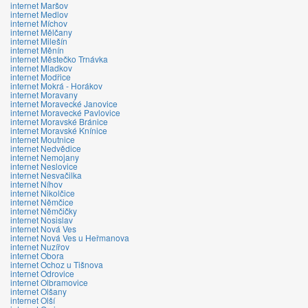
internet Maršov
internet Medlov
internet Míchov
internet Mělčany
internet Milešín
internet Měnín
internet Městečko Trnávka
internet Mladkov
internet Modřice
internet Mokrá - Horákov
internet Moravany
internet Moravecké Janovice
internet Moravecké Pavlovice
internet Moravské Bránice
internet Moravské Knínice
internet Moutnice
internet Nedvědice
internet Nemojany
internet Neslovice
internet Nesvačilka
internet Níhov
internet Nikolčice
internet Němčice
internet Němčičky
internet Nosislav
internet Nová Ves
internet Nová Ves u Heřmanova
internet Nuzířov
internet Obora
internet Ochoz u Tišnova
internet Odrovice
internet Olbramovice
internet Olšany
internet Olší