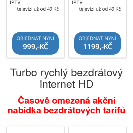
IPTV
IPTV
televizi už od 49 Kč
televizi už od 49 Kč
OBJEDNAT NYNÍ
OBJEDNAT NYNÍ
999,-KČ
1199,-KČ
Turbo rychlý bezdrátový
internet HD
Časově omezená akční
nabídka bezdrátových tarifů