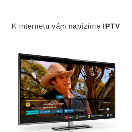
K internetu vám nabízíme
IPTV