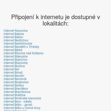
Připojení k internetu je dostupné v
lokalitách:
internet Alexovice
internet Babice
internet Bačov
internet Bedřichov
internet Bedřichovice
internet Bezděčí u Trnávky
internet Běleč
internet Bílovice nad Svitavou
internet Biskupice
internet Blahoňov
internet Blažovice
internet Blučina
internet Bor
internet Borač
internet Borotín
internet Borovník
internet Boskovice
internet Bořitov
internet Braníškov
internet Branišovice
internet Bratčice
internet Brněnské Ivanovice
internet Brno - město
internet Brťov - Jeneč
internet Brťov u Černé Hory
internet Bukovice